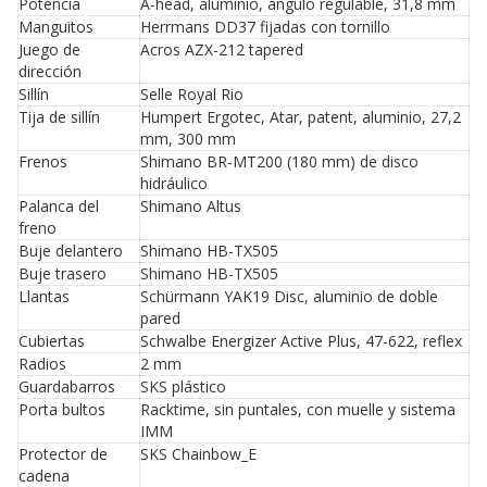
Potencia
A-head, aluminio, ángulo regulable, 31,8 mm
Manguitos
Herrmans DD37 fijadas con tornillo
Juego de
Acros AZX-212 tapered
dirección
Sillín
Selle Royal Rio
Tija de sillín
Humpert Ergotec, Atar, patent, aluminio, 27,2
mm, 300 mm
Frenos
Shimano BR-MT200 (180 mm) de disco
hidráulico
Palanca del
Shimano Altus
freno
Buje delantero
Shimano HB-TX505
Buje trasero
Shimano HB-TX505
Llantas
Schürmann YAK19 Disc, aluminio de doble
pared
Cubiertas
Schwalbe Energizer Active Plus, 47-622, reflex
Radios
2 mm
Guardabarros
SKS plástico
Porta bultos
Racktime, sin puntales, con muelle y sistema
IMM
Protector de
SKS Chainbow_E
cadena