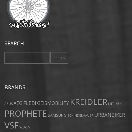
SEARCH
Search
for:
BRANDS
KREIDLER
FLEBI
AEG
GEISMOBILITY
ABUS
LITTLEBIG
PROPHETE
URBANBIKER
SAMSUNG
SCHINDELHAUER
VSF
WOOM