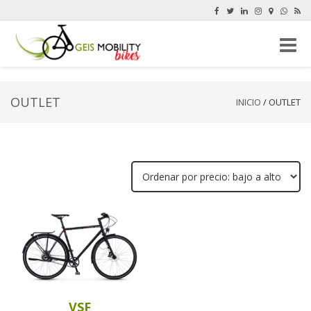
Cambi
navega
OUTLET
INICIO
/ OUTLET
VSF