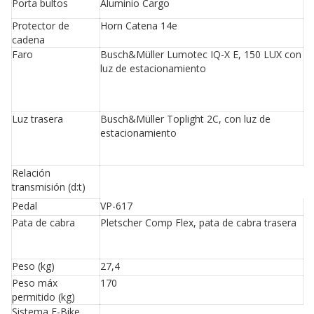
Porta bultos
Aluminio Cargo
Protector de
Horn Catena 14e
cadena
Faro
Busch&Müller Lumotec IQ-X E, 150 LUX con
luz de estacionamiento
Luz trasera
Busch&Müller Toplight 2C, con luz de
estacionamiento
Relación
transmisión (d:t)
Pedal
VP-617
Pata de cabra
Pletscher Comp Flex, pata de cabra trasera
Peso (kg)
27,4
Peso máx
170
permitido (kg)
Sistema E-Bike