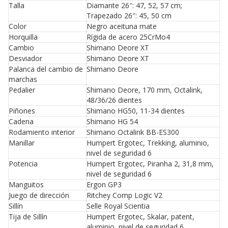
Talla
Diamante 26″: 47, 52, 57 cm;
Trapezado 26″: 45, 50 cm
Color
Negro aceituna mate
Horquilla
Rígida de acero 25CrMo4
Cambio
Shimano Deore XT
Desviador
Shimano Deore XT
Palanca del cambio de
Shimano Deore
marchas
Pedalier
Shimano Deore, 170 mm, Octalink,
48/36/26 dientes
Piñones
Shimano HG50, 11-34 dientes
Cadena
Shimano HG 54
Rodamiento interior
Shimano Octalink BB-ES300
Manillar
Humpert Ergotec, Trekking, aluminio,
nivel de seguridad 6
Potencia
Humpert Ergotec, Piranha 2, 31,8 mm,
nivel de seguridad 6
Manguitos
Ergon GP3
Juego de dirección
Ritchey Comp Logic V2
Sillín
Selle Royal Scientia
Tija de Sillín
Humpert Ergotec, Skalar, patent,
aluminio, nivel de seguridad 6