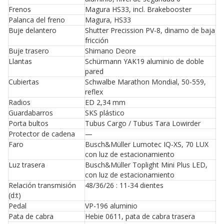
Frenos
Magura HS33, incl. Brakebooster
Palanca del freno
Magura, HS33
Buje delantero
Shutter Precission PV-8, dinamo de baja
fricción
Buje trasero
Shimano Deore
Llantas
Schürmann YAK19 aluminio de doble
pared
Cubiertas
Schwalbe Marathon Mondial, 50-559,
reflex
Radios
ED 2,34 mm
Guardabarros
SKS plástico
Porta bultos
Tubus Cargo / Tubus Tara Lowirder
Protector de cadena
—
Faro
Busch&Müller Lumotec IQ-XS, 70 LUX
con luz de estacionamiento
Luz trasera
Busch&Müller Toplight Mini Plus LED,
con luz de estacionamiento
Relación transmisión
48/36/26 : 11-34 dientes
(d:t)
Pedal
VP-196 aluminio
Pata de cabra
Hebie 0611, pata de cabra trasera