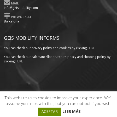
MAIL
info@geismobility.com
WE WORK AT
Barcelona
GEIS MOBILITY INFORMS
You can check our privacy policy
and cookies by clicking
HERE
.
You can check our sale/cancellation/return policy and shipping policy by
clicking
HERE
.
This website uses cookies to improve your experience. We'll
Copyright GEISMOBILITY © 2020. Website designed by
PRODEX
assume you're ok with this, but you can opt-out if you wish.
INFORMÁTICA
.
LEER MÁS
ACEPTAR