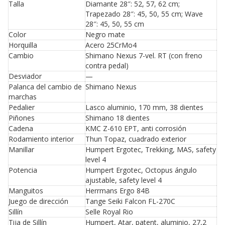
Talla
Diamante 28″: 52, 57, 62 cm;
Trapezado 28″: 45, 50, 55 cm; Wave
28″: 45, 50, 55 cm
Color
Negro mate
Horquilla
Acero 25CrMo4
Cambio
Shimano Nexus 7-vel. RT (con freno
contra pedal)
Desviador
—
Palanca del cambio de
Shimano Nexus
marchas
Pedalier
Lasco aluminio, 170 mm, 38 dientes
Piñones
Shimano 18 dientes
Cadena
KMC Z-610 EPT, anti corrosión
Rodamiento interior
Thun Topaz, cuadrado exterior
Manillar
Humpert Ergotec, Trekking, MAS, safety
level 4
Potencia
Humpert Ergotec, Octopus ángulo
ajustable, safety level 4
Manguitos
Herrmans Ergo 84B
Juego de dirección
Tange Seiki Falcon FL-270C
Sillín
Selle Royal Rio
Tija de Sillín
Humpert, Atar, patent, aluminio, 27,2