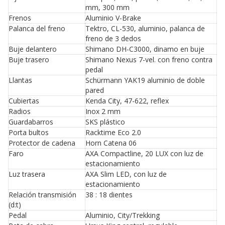
mm, 300 mm
Frenos
Aluminio V-Brake
Palanca del freno
Tektro, CL-530, aluminio, palanca de
freno de 3 dedos
Buje delantero
Shimano DH-C3000, dinamo en buje
Buje trasero
Shimano Nexus 7-vel. con freno contra
pedal
Llantas
Schürmann YAK19 aluminio de doble
pared
Cubiertas
Kenda City, 47-622, reflex
Radios
Inox 2 mm
Guardabarros
SKS plástico
Porta bultos
Racktime Eco 2.0
Protector de cadena
Horn Catena 06
Faro
AXA Compactline, 20 LUX con luz de
estacionamiento
Luz trasera
AXA Slim LED, con luz de
estacionamiento
Relación transmisión
38 : 18 dientes
(d:t)
Pedal
Aluminio, City/Trekking