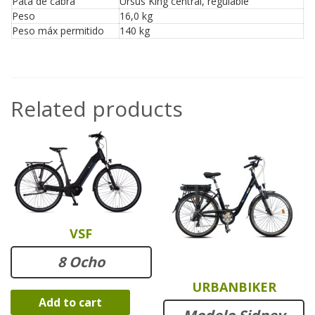
Pata de cabra
Ursus King central, regulable
Peso
16,0 kg
Peso máx permitido
140 kg
Related products
VSF
8 Ocho
URBANBIKER
Add to cart