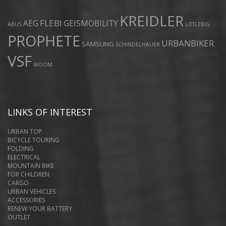
KREIDLER
FLEBI
AEG
GEISMOBILITY
ABUS
LITTLEBIG
PROPHETE
URBANBIKER
SAMSUNG
SCHINDELHAUER
VSF
WOOM
LINKS OF INTEREST
URBAN TOP
BICYCLE TOURING
FOLDING
ELECTRICAL
MOUNTAIN BIKE
FOR CHILDREN
CARGO
URBAN VEHICLES
ACCESSORIES
RENEW YOUR BATTERY
OUTLET