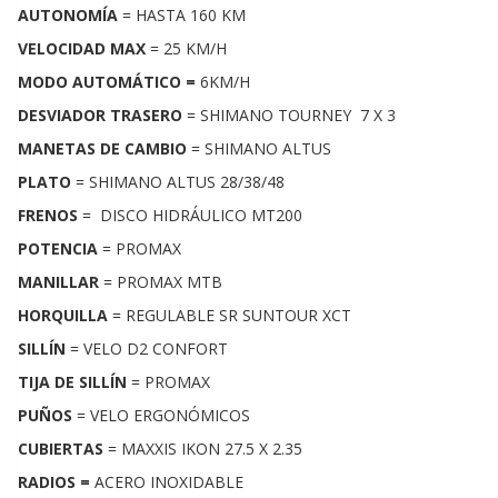
AUTONOMÍA
= HASTA 160 KM
VELOCIDAD MAX
= 25 KM/H
MODO AUTOMÁTICO =
6KM/H
DESVIADOR
TRASERO
= SHIMANO TOURNEY 7 X 3
MANETAS DE CAMBIO
= SHIMANO ALTUS
PLATO
= SHIMANO ALTUS 28/38/48
FRENOS
= DISCO HIDRÁULICO MT200
POTENCIA
= PROMAX
MANILLAR
= PROMAX MTB
HORQUILLA
= REGULABLE SR SUNTOUR XCT
SILLÍN
= VELO D2 CONFORT
TIJA DE SILLÍN
= PROMAX
PUÑOS
= VELO ERGONÓMICOS
CUBIERTAS
= MAXXIS IKON 27.5 X 2.35
RADIOS =
ACERO INOXIDABLE