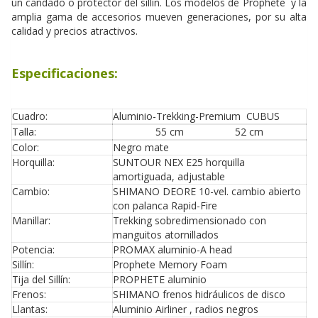
un candado o protector del sillín. Los modelos de Prophete y la
amplia gama de accesorios mueven generaciones, por su alta
calidad y precios atractivos.
Especificaciones:
Cuadro:
Aluminio-Trekking-Premium CUBUS
Talla:
55 cm 52 cm
Color:
Negro mate
Horquilla:
SUNTOUR NEX E25 horquilla
amortiguada, adjustable
Cambio:
SHIMANO DEORE 10-vel. cambio abierto
con palanca Rapid-Fire
Manillar:
Trekking sobredimensionado con
manguitos atornillados
Potencia:
PROMAX aluminio-A head
Sillín:
Prophete Memory Foam
Tija del Sillín:
PROPHETE aluminio
Frenos:
SHIMANO frenos hidráulicos de disco
Llantas:
Aluminio Airliner , radios negros