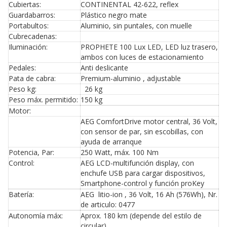
Cubiertas:
CONTINENTAL 42-622, reflex
Guardabarros:
Plástico negro mate
Portabultos:
Aluminio, sin puntales, con muelle
Cubrecadenas:
Iluminación:
PROPHETE 100 Lux LED, LED luz trasero,
ambos con luces de estacionamiento
Pedales:
Anti deslicante
Pata de cabra:
Premium-aluminio , adjustable
Peso kg:
26 kg
Peso máx. permitido:
150 kg
Motor:
AEG ComfortDrive motor central, 36 Volt,
con sensor de par, sin escobillas, con
ayuda de arranque
Potencia, Par:
250 Watt, máx. 100 Nm
Control:
AEG LCD-multifunción display, con
enchufe USB para cargar dispositivos,
Smartphone-control y función proKey
Batería:
AEG litio-ion , 36 Volt, 16 Ah (576Wh), Nr.
de articulo: 0477
Autonomía máx:
Aprox. 180 km (depende del estilo de
circular)