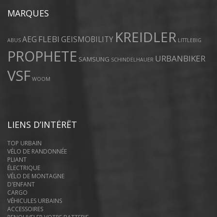
MARQUES
KREIDLER
FLEBI
AEG
GEISMOBILITY
ABUS
LITTLEBIG
PROPHETE
URBANBIKER
SAMSUNG
SCHINDELHAUER
VSF
WOOM
LIENS D’INTÉRÊT
TOP URBAIN
VÉLO DE RANDONNÉE
PLIANT
ÉLECTRIQUE
VÉLO DE MONTAGNE
D'ENFANT
CARGO
VÉHICULES URBAINS
ACCESSOIRES