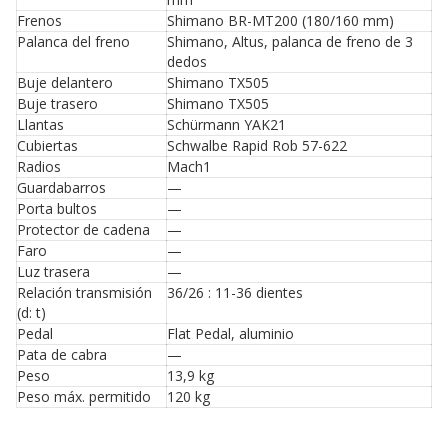
Frenos
Shimano BR-MT200 (180/160 mm)
Palanca del freno
Shimano, Altus, palanca de freno de 3
dedos
Buje delantero
Shimano TX505
Buje trasero
Shimano TX505
Llantas
Schürmann YAK21
Cubiertas
Schwalbe Rapid Rob 57-622
Radios
Mach1
Guardabarros
—
Porta bultos
—
Protector de cadena
—
Faro
—
Luz trasera
—
Relación transmisión
36/26 : 11-36 dientes
(d: t)
Pedal
Flat Pedal, aluminio
Pata de cabra
—
Peso
13,9 kg
Peso máx. permitido
120 kg