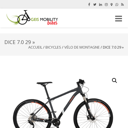
Naviga
-
bascul
DICE 7.0 29 »
ACCUEIL
/
BICYCLES
/
VÉLO DE MONTAGNE
/ DICE 7.0 29 »