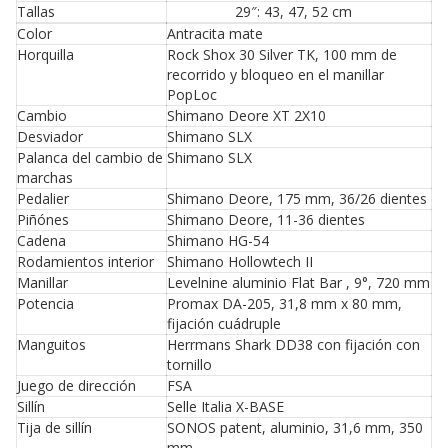
Tallas
29″: 43, 47, 52 cm
Color
Antracita mate
Horquilla
Rock Shox 30 Silver TK, 100 mm de
recorrido y bloqueo en el manillar
PopLoc
Cambio
Shimano Deore XT 2X10
Desviador
Shimano SLX
Palanca del cambio de
Shimano SLX
marchas
Pedalier
Shimano Deore, 175 mm, 36/26 dientes
Piñónes
Shimano Deore, 11-36 dientes
Cadena
Shimano HG-54
Rodamientos interior
Shimano Hollowtech II
Manillar
Levelnine aluminio Flat Bar , 9°, 720 mm
Potencia
Promax DA-205, 31,8 mm x 80 mm,
fijación cuádruple
Manguitos
Herrmans Shark DD38 con fijación con
tornillo
Juego de dirección
FSA
Sillín
Selle Italia X-BASE
Tija de sillín
SONOS patent, aluminio, 31,6 mm, 350
mm