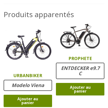
Produits apparentés
PROPHETE
ENTDECKER e9.7
C
URBANBIKER
Modelo Viena
Ajouter au
panier
Ajouter au
panier