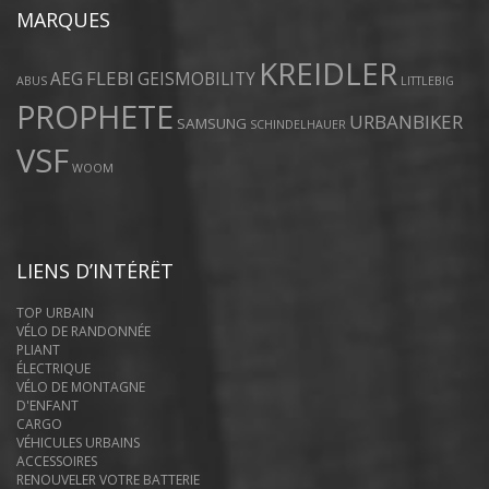
MARQUES
KREIDLER
FLEBI
AEG
GEISMOBILITY
ABUS
LITTLEBIG
PROPHETE
URBANBIKER
SAMSUNG
SCHINDELHAUER
VSF
WOOM
LIENS D’INTÉRÊT
TOP URBAIN
VÉLO DE RANDONNÉE
PLIANT
ÉLECTRIQUE
VÉLO DE MONTAGNE
D'ENFANT
CARGO
VÉHICULES URBAINS
ACCESSOIRES
RENOUVELER VOTRE BATTERIE