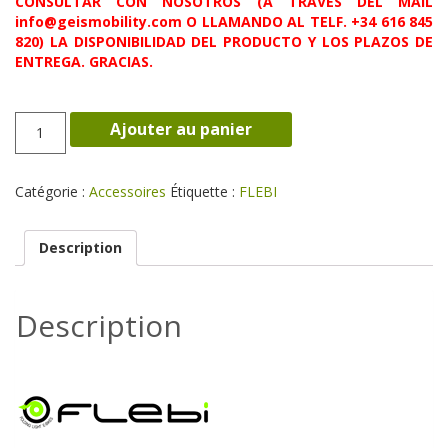
CONSULTAR CON NOSOTROS (A TRAVÉS DEL MAIL
info@geismobility.com O LLAMANDO AL TELF. +34 616 845
820) LA DISPONIBILIDAD DEL PRODUCTO Y LOS PLAZOS DE
ENTREGA. GRACIAS.
quantité
Ajouter au panier
de
CESTA
tipo
Catégorie :
Accessoires
Étiquette :
FLEBI
bolsa
Description
Description