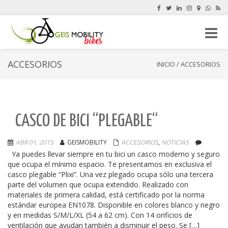
Cambi
navega
ACCESORIOS
INICIO
/
ACCESORIOS
CASCO DE BICI “PLEGABLE“
ABR 01, 2015
GEISMOBILITY
ACCESORIOS
,
NOTICIAS
Ya puedes llevar siempre en tu bici un casco moderno y seguro
que ocupa el mínimo espacio. Te presentamos en exclusiva el
casco plegable “Plixi”. Una vez plegado ocupa sólo una tercera
parte del volumen que ocupa extendido. Realizado con
materiales de primera calidad, está certificado por la norma
estándar europea EN1078. Disponible en colores blanco y negro
y en medidas S/M/L/XL (54 a 62 cm). Con 14 orificios de
ventilación que ayudan también a disminuir el peso. Se […]