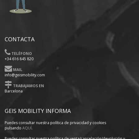
CONTACTA
TELÉFONO
+34 616 845 820
MAIL
info@geismobility.com
TRABAJAMOS EN
Barcelona
GEIS MOBILITY INFORMA
Puedes consultar nuestra política
de privacidad y cookies
pulsando
AQUÍ
.
Puedes consultar nuestra política de venta/cancelación/devolución y