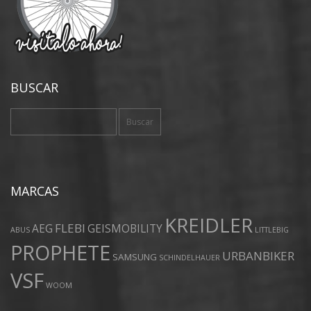
BUSCAR
Buscar:
MARCAS
KREIDLER
FLEBI
AEG
GEISMOBILITY
ABUS
LITTLEBIG
PROPHETE
URBANBIKER
SAMSUNG
SCHINDELHAUER
VSF
WOOM