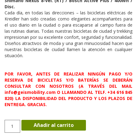
Shimano Nexus 8-vel. (RT) / Bosch Active Plus / 400Wh /
Disc.
Cada día, en todas las direcciones – las bicicletas eléctricas de
Kreidler han sido creadas como elegantes acompañantes para
el uso diario en la ciudad o para escaparse al campo fuera de
las rutinas diarias. Todas nuestras bicicletas de ciudad y trekking
impresionan por su excelente confort, seguridad y funcionalidad.
Diseños atractivos de moda y una gran minuciosidad hacen que
nuestras bicicletas de ciudad llamen la atención en cualquier
situación.
POR FAVOR, ANTES DE REALIZAR NINGÚN PAGO Y/O
RESERVA DE BICICLETAS Y/O BATERÍAS SE DEBERÁN
CONSULTAR CON NOSOTROS (A TRAVÉS DEL MAIL
info@geismobility.com O LLAMANDO AL TELF. +34 616 845
820) LA DISPONIBILIDAD DEL PRODUCTO Y LOS PLAZOS DE
ENTREGA. GRACIAS.
VITALITY
Añadir al carrito
ECO
7