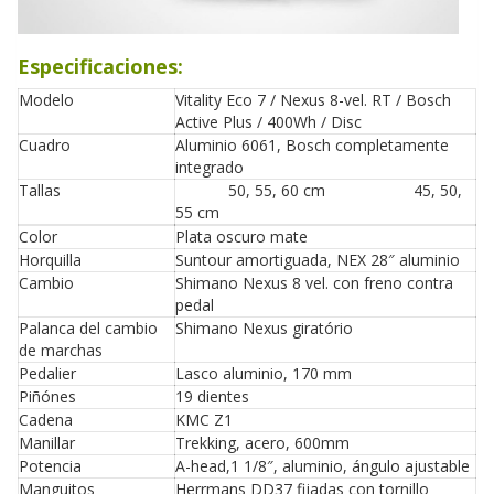
Especificaciones:
Modelo
Vitality Eco 7 / Nexus 8-vel. RT / Bosch
Active Plus / 400Wh / Disc
Cuadro
Aluminio 6061, Bosch completamente
integrado
Tallas
50, 55, 60 cm 45, 50,
55 cm
Color
Plata oscuro mate
Horquilla
Suntour amortiguada, NEX 28″ aluminio
Cambio
Shimano Nexus 8 vel. con freno contra
pedal
Palanca del cambio
Shimano Nexus giratório
de marchas
Pedalier
Lasco aluminio, 170 mm
Piñónes
19 dientes
Cadena
KMC Z1
Manillar
Trekking, acero, 600mm
Potencia
A-head,1 1/8″, aluminio, ángulo ajustable
Manguitos
Herrmans DD37 fijadas con tornillo