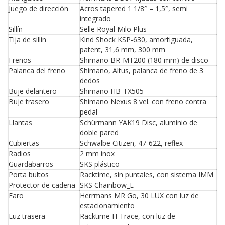
Juego de dirección
Acros tapered 1 1/8″ – 1,5″, semi
integrado
Sillín
Selle Royal Milo Plus
Tija de sillín
Kind Shock KSP-630, amortiguada,
patent, 31,6 mm, 300 mm
Frenos
Shimano BR-MT200 (180 mm) de disco
Palanca del freno
Shimano, Altus, palanca de freno de 3
dedos
Buje delantero
Shimano HB-TX505
Buje trasero
Shimano Nexus 8 vel. con freno contra
pedal
Llantas
Schürmann YAK19 Disc, aluminio de
doble pared
Cubiertas
Schwalbe Citizen, 47-622, reflex
Radios
2 mm inox
Guardabarros
SKS plástico
Porta bultos
Racktime, sin puntales, con sistema IMM
Protector de cadena
SKS Chainbow_E
Faro
Herrmans MR Go, 30 LUX con luz de
estacionamiento
Luz trasera
Racktime H-Trace, con luz de