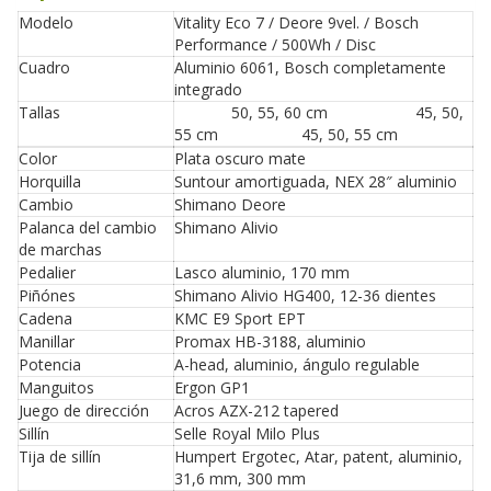
Modelo
Vitality Eco 7 / Deore 9vel. / Bosch
Performance / 500Wh / Disc
Cuadro
Aluminio 6061, Bosch completamente
integrado
Tallas
50, 55, 60 cm 45, 50,
55 cm 45, 50, 55 cm
Color
Plata oscuro mate
Horquilla
Suntour amortiguada, NEX 28″ aluminio
Cambio
Shimano Deore
Palanca del cambio
Shimano Alivio
de marchas
Pedalier
Lasco aluminio, 170 mm
Piñónes
Shimano Alivio HG400, 12-36 dientes
Cadena
KMC E9 Sport EPT
Manillar
Promax HB-3188, aluminio
Potencia
A-head, aluminio, ángulo regulable
Manguitos
Ergon GP1
Juego de dirección
Acros AZX-212 tapered
Sillín
Selle Royal Milo Plus
Tija de sillín
Humpert Ergotec, Atar, patent, aluminio,
31,6 mm, 300 mm