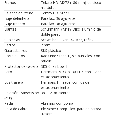
Frenos
Tektro HD-M272 (180 mm) de disco
hidráulico
Palanca del freno
Tektro HD-M272
Buje delantero
Parallax, 36 agujeros
Buje trasero
Parallax, 36 agujeros
Llantas
Schürmann YAK19 Disc, aluminio de
doble pared
Cubiertas
Schwalbe Citizen, 47-622, reflex
Radios
2 mm
Guardabarros
SKS plástico
Porta bultos
Racktime Stand-it, sin puntales, con
muelle
Protector de cadena
SKS Chainbow_E
Faro
Herrmans MR Go, 30 LUX con luz de
estacionamiento
Luz trasera
Hermans H-Trace, con luz de
estacionamiento
Relación transmisión
38 : 12-36 dientes
(d: t)
Pedal
Aluminio con goma
Pata de cabra
Pletscher Comp Flex, pata de carbra
trasera