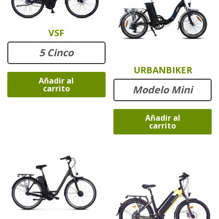
VSF
5 Cinco
URBANBIKER
Añadir al
Modelo Mini
carrito
Añadir al
carrito