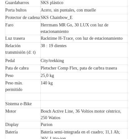
Guardabarros
SKS plástico
Porta bultos
Acero, sin puntales, con muelle
Protector de cadena
SKS Chainbow_E
Faro
Herrmans MR Go, 30 LUX con luz de
estacionamiento
Luz trasera
Racktime H-Trace, con luz de estacionamiento
Relación
38 : 19 dientes
transmisión (d: t)
Pedal
City/trekking
Pata de cabra
Pletscher Comp Flex, pata de carbra trasera
Peso
25,0 kg
Peso máx.
140 kg
permitido
Sistema e-Bike
Motor
Bosch Active Line, 36 Voltios motor céntrico,
250 Watios
Display
Purion
Batería
Batería semi-integrada en el cuadro; 11,1 Ah;
36V, Litio-ion