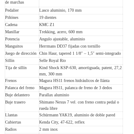
de marchas
Pedalier
Lasco aluminio, 170 mm
Piñónes
19 dientes
Cadena
KMC Z1
Manillar
Trekking, acero, 600 mm
Potencia
Angulo ajustable, aluminio
Manguitos
Herrmans DD37 fijadas con tornillo
Juego de dirección
Chin Haur, tapered 1 1/8″ – 1,5″ semi-integrado
Sillín
Selle Royal Rio
Tija de sillín
Kind Shock KSP-630, amortiguada, patent, 27,2
mm, 300 mm
Frenos
Magura HS11 frenos hidráulicos de llánta
Palanca del freno
Magura HS11, palanca de freno de 3 dedos
Buje delantero
Parallax aluminio
Buje trasero
Shimano Nexus 7 vel. con freno contra pedal o
rueda libre
Llantas
Schürmann YAK19, aluminio de doble pared
Cubiertas
Kenda City, 47-622, reflex
Radios
2 mm inox