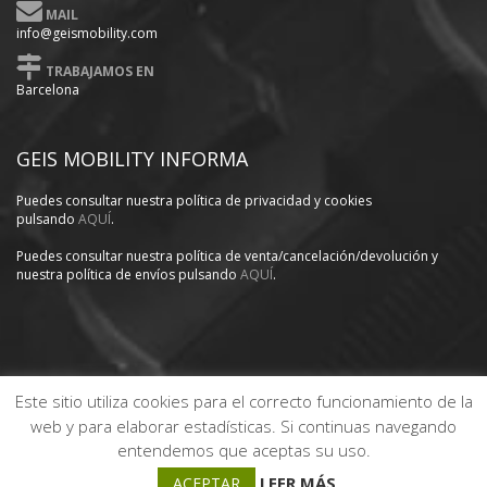
MAIL
info@geismobility.com
TRABAJAMOS EN
Barcelona
GEIS MOBILITY INFORMA
Puedes consultar nuestra política
de privacidad y cookies
pulsando
AQUÍ
.
Puedes consultar nuestra política de venta/cancelación/devolución y
nuestra política de envíos pulsando
AQUÍ
.
Este sitio utiliza cookies para el correcto funcionamiento de la
web y para elaborar estadísticas. Si continuas navegando
Copyright GEISMOBILITY © 2020. Página web diseñada por
PRODEX
entendemos que aceptas su uso.
INFORMÁTICA
.
LEER MÁS
ACEPTAR