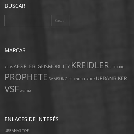
BUSCAR
Buscar:
MARCAS
KREIDLER
FLEBI
AEG
GEISMOBILITY
ABUS
LITTLEBIG
PROPHETE
URBANBIKER
SAMSUNG
SCHINDELHAUER
VSF
WOOM
ENLACES DE INTERÉS
URBANAS TOP